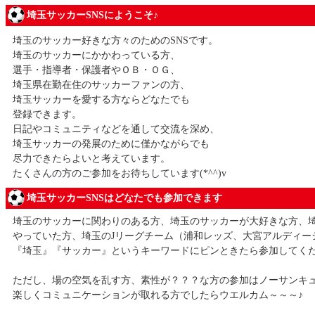
埼玉サッカーSNSにようこそ♪
埼玉のサッカー好きな方々のためのSNSです。
埼玉のサッカーにかかわっている方、
選手・指導者・保護者やＯＢ・ＯＧ、
埼玉県在勤在住のサッカーファンの方、
埼玉サッカーを愛する方ならどなたでも
登録できます。
日記やコミュニティなどを通して交流を深め、
埼玉サッカーの発展のために僅かながらでも
尽力できたらよいと考えています。
たくさんの方のご参加をお待ちしています(*^^)v
埼玉サッカーSNSはどなたでも参加できます
埼玉のサッカーに関わりのある方、埼玉のサッカーが大好きな方、
やっていた方、埼玉のJリーグチーム（浦和レッズ、大宮アルディージャ
『埼玉』『サッカー』というキーワードにピンときたら参加してく
ただし、場の空気を乱す方、素性が？？？な方の参加はノーサンキ
楽しくコミュニケーションが取れる方でしたらウエルカム～～～♪