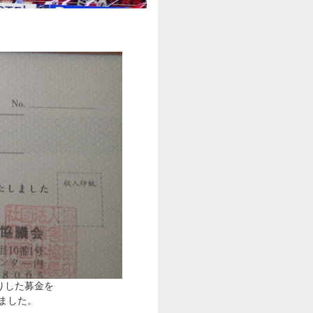
りした募金を
ました。